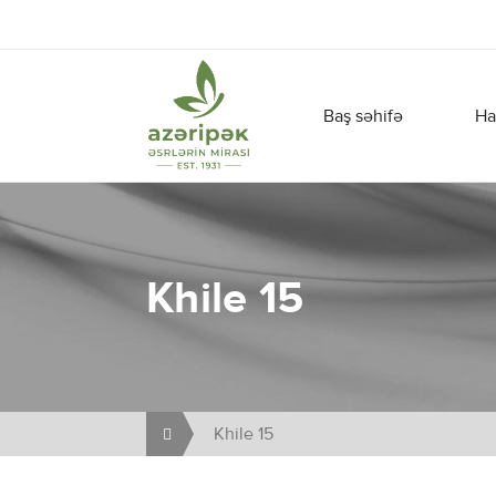
Baş səhifə
Ha
Khile 15
Khile 15