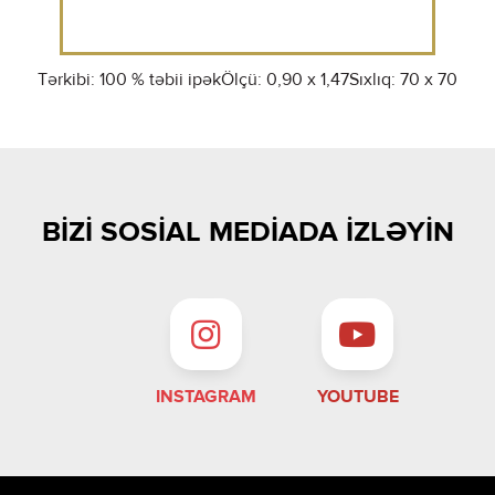
Tərkibi: 100 % təbii ipək
Ölçü: 0,90 x 1,47
Sıxlıq: 70 x 70
BIZI SOSIAL MEDIADA IZLƏYIN
INSTAGRAM
YOUTUBE