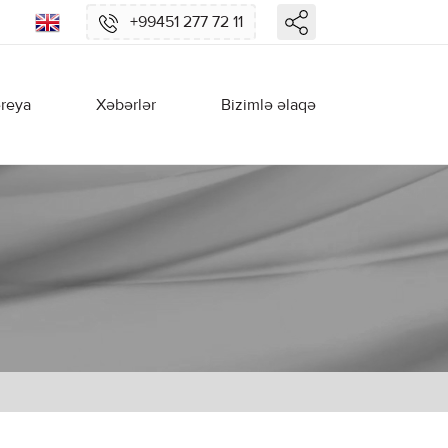
+99451 277 72 11
reya
Xəbərlər
Bizimlə əlaqə